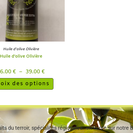
Huile d'olive Olivière
Huile d’olive Olivière
16.00
€
–
39.00
€
oix des options
ts du terroir, spécialités régionales…en vente sur notr