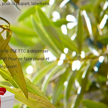
 pour la plupart, labellisés.
tir de 25€ TTC à dépenser
! Pour se faire plaisir et
 déplacer!