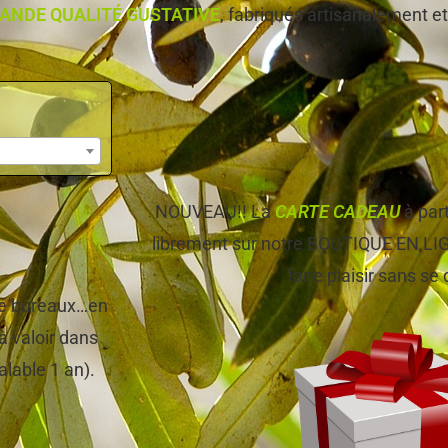
ANDE QUALITÉ GUSTATIVE
, fabriqués artisanalement et,
NOUVEAU!! La
CARTE CADEAU
à par
librement sur notre BOUTIQUE EN LIGNE
faire plaisir sans se
 de bureaux…en
à valoir dans
alable 1 an).