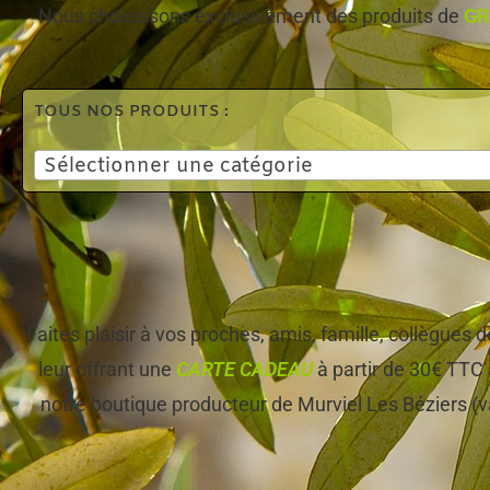
Nous choisissons exclusivement des produits de
GR
TOUS NOS PRODUITS :
Sélectionner une catégorie
Faites plaisir à vos proches, amis, famille, collègues
leur offrant une
CARTE CADEAU
à partir de 30€ TTC 
notre boutique producteur de Murviel Les Béziers (v