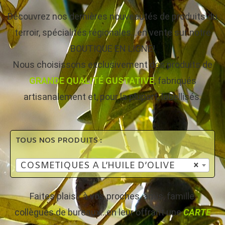
Découvrez nos dernières nouveautés de produits du
terroir, spécialités régionales…en vente sur notre
BOUTIQUE EN LIGNE!
Nous choisissons exclusivement des produits de
GRANDE QUALITÉ GUSTATIVE
, fabriqués
artisanalement et, pour la plupart, labellisés.
TOUS NOS PRODUITS :
COSMETIQUES A L’HUILE D’OLIVE
×
Faites plaisir à vos proches, amis, famille,
collègues de bureaux…en leur offrant une
CARTE