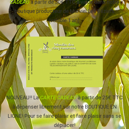
CADEAU
à partir de 30€ TTC à valoir dans notre
boutique producteur de Murviel Les Béziers
(valable 1 an).
NOUVEAU!! La
CARTE CADEAU
à partir de 25€ TTC
à dépenser librement sur notre BOUTIQUE EN
LIGNE! Pour se faire plaisir et faire plaisir sans se
déplacer!