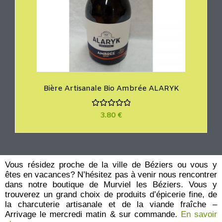
Bière Artisanale Bio Ambrée ALARYK
N
3.80
€
o
t
e
0
s
u
r
Vous résidez proche de la ville de Béziers ou vous y
5
êtes en vacances? N’hésitez pas à venir nous rencontrer
dans notre boutique de Murviel les Béziers. Vous y
trouverez un grand choix de produits d’épicerie fine, de
la charcuterie artisanale et de la viande fraîche –
Arrivage le mercredi matin & sur commande.
En savoir