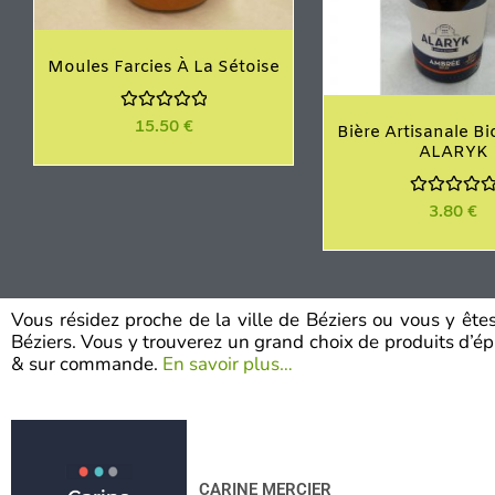
Moules Farcies À La Sétoise
N
15.50
€
Bière Artisanale B
o
ALARYK
t
e
0
s
N
3.80
€
u
o
r
t
5
e
0
s
u
r
Vous résidez proche de la ville de Béziers ou vous y êt
5
Béziers. Vous y trouverez un grand choix de produits d’épic
& sur commande.
En savoir plus…
CARINE MERCIER