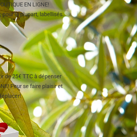
e BOUTIQUE EN LIGNE!
 pour la plupart, labellisés.
tir de 25€ TTC à dépenser
! Pour se faire plaisir et
 déplacer!