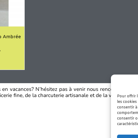
io Ambrée
es en vacances? N’hésitez pas à venir nous rencontrer dans
erie fine, de la charcuterie artisanale et de la viande fraî
Pour offrir
les cookies
consentir à
comportemen
consentir o
caractérist