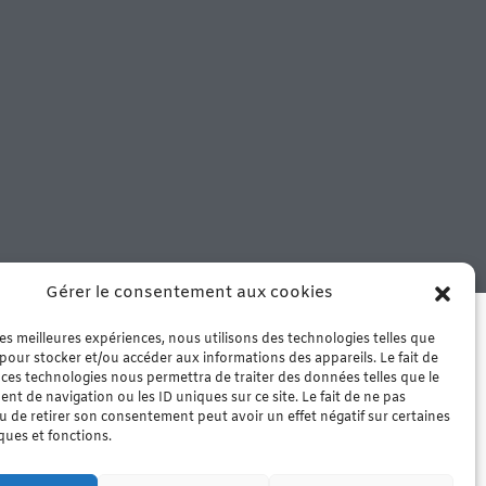
Gérer le consentement aux cookies
 notre boutique de Murviel les
che – Arrivage le mercredi matin
 les meilleures expériences, nous utilisons des technologies telles que
 pour stocker et/ou accéder aux informations des appareils. Le fait de
 ces technologies nous permettra de traiter des données telles que le
t de navigation ou les ID uniques sur ce site. Le fait de ne pas
u de retirer son consentement peut avoir un effet négatif sur certaines
iques et fonctions.