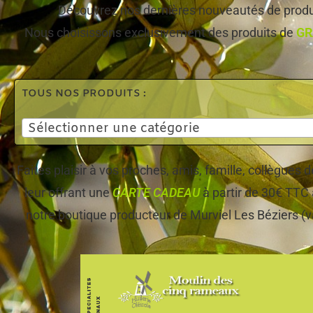
Découvrez nos dernières nouveautés de produi
Nous choisissons exclusivement des produits de
GR
TOUS NOS PRODUITS :
Sélectionner une catégorie
Faites plaisir à vos proches, amis, famille, collègues
leur offrant une
CARTE CADEAU
à partir de 30€ TTC 
notre boutique producteur de Murviel Les Béziers (v