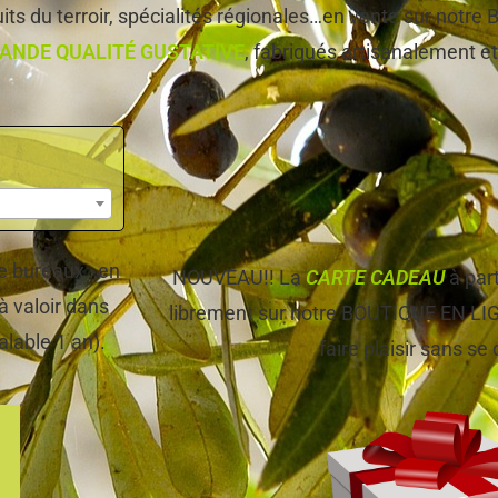
ts du terroir, spécialités régionales…en vente sur notr
ANDE QUALITÉ GUSTATIVE
, fabriqués artisanalement et,
 de bureaux…en
NOUVEAU!! La
CARTE CADEAU
à par
à valoir dans
librement sur notre BOUTIQUE EN LIGNE
alable 1 an).
faire plaisir sans se