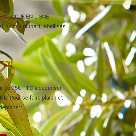
re BOUTIQUE EN LIGNE!
, pour la plupart, labellisés.
tir de 25€ TTC à dépenser
! Pour se faire plaisir et
 déplacer!