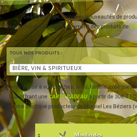
Découvrez nos dernières nouveautés de produi
Nous choisissons exclusivement des produits de
GR
TOUS NOS PRODUITS :
BIÈRE, VIN & SPIRITUEUX
Faites plaisir à vos proches, amis, famille, collègue
leur offrant une
CARTE CADEAU
à partir de 30€ TTC 
notre boutique producteur de Murviel Les Béziers (v