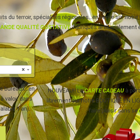
ts du terroir, spécialités régionales…en vente sur not
ANDE QUALITÉ GUSTATIVE
, fabriqués artisanalement et
×
s de bureaux…en
NOUVEAU!! La
CARTE CADEAU
à par
à valoir dans
librement sur notre BOUTIQUE EN LIGNE
alable 1 an).
faire plaisir sans se