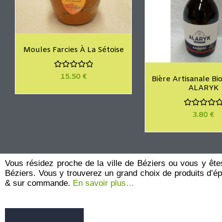
Moules Farcies À La Sétoise
N
15.50
€
Bière Artisanale B
o
ALARYK
t
e
0
s
N
3.80
€
u
o
r
t
5
e
0
s
u
r
Vous résidez proche de la ville de Béziers ou vous y êt
5
Béziers. Vous y trouverez un grand choix de produits d’épic
& sur commande.
En savoir plus…