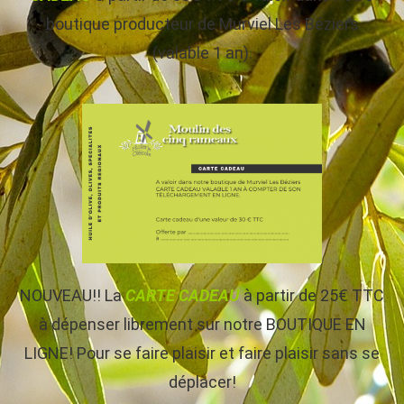
boutique producteur de Murviel Les Béziers
(valable 1 an).
NOUVEAU!! La
CARTE CADEAU
à partir de 25€ TTC
à dépenser librement sur notre BOUTIQUE EN
LIGNE! Pour se faire plaisir et faire plaisir sans se
déplacer!