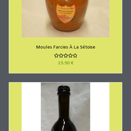
Moules Farcies À La Sétoise
N
15.50
€
o
t
e
0
s
u
r
5