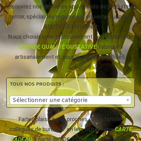
Découvrez nos dernières nouveautés de produits du
terroir, spécialités régionales…en vente sur notre
BOUTIQUE EN LIGNE!
Nous choisissons exclusivement des produits de
GRANDE QUALITÉ GUSTATIVE
, fabriqués
artisanalement et, pour la plupart, labellisés.
TOUS NOS PRODUITS :
Sélectionner une catégorie
Faites plaisir à vos proches, amis, famille,
collègues de bureaux…en leur offrant une
CARTE
CADEAU
à partir de 30€ TTC à valoir dans notre