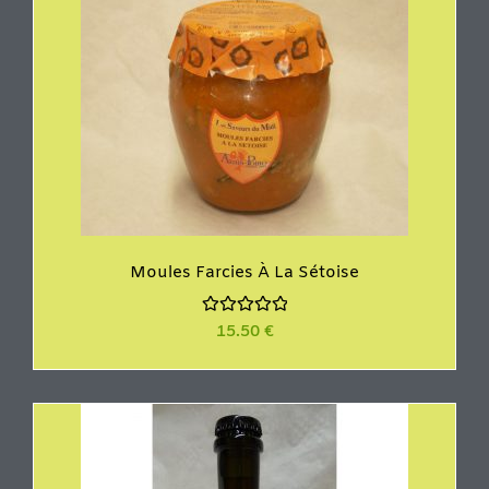
Moules Farcies À La Sétoise
N
15.50
€
o
t
e
0
s
u
r
5