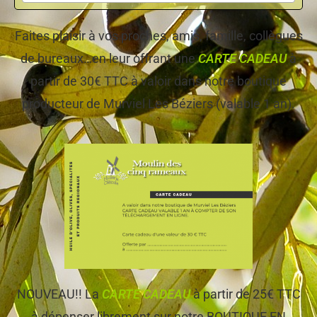
Faites plaisir à vos proches, amis, famille, collègues
de bureaux…en leur offrant une
CARTE CADEAU
à
partir de 30€ TTC à valoir dans notre boutique
producteur de Murviel Les Béziers (valable 1 an).
NOUVEAU!! La
CARTE CADEAU
à partir de 25€ TTC
à dépenser librement sur notre BOUTIQUE EN