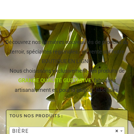
Découvrez nos dernières nouveautés de produits du
terroir, spécialités régionales…en vente sur notre
BOUTIQUE EN LIGNE!
Nous choisissons exclusivement des produits de
GRANDE QUALITÉ GUSTATIVE
, fabriqués
artisanalement et, pour la plupart, labellisés.
TOUS NOS PRODUITS :
BIÈRE
×