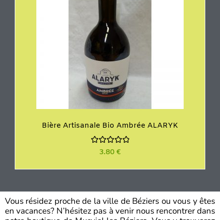
Bière Artisanale Bio Ambrée ALARYK
N
3.80
€
o
t
e
0
s
u
r
Vous résidez proche de la ville de Béziers ou vous y êtes
5
en vacances? N’hésitez pas à venir nous rencontrer dans