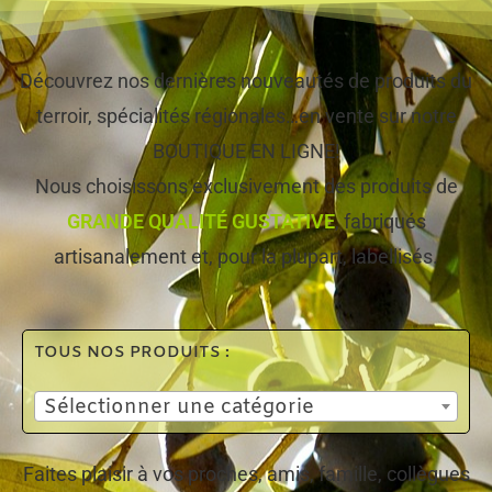
Découvrez nos dernières nouveautés de produits du
terroir, spécialités régionales…en vente sur notre
BOUTIQUE EN LIGNE!
Nous choisissons exclusivement des produits de
GRANDE QUALITÉ GUSTATIVE
, fabriqués
artisanalement et, pour la plupart, labellisés.
TOUS NOS PRODUITS :
Sélectionner une catégorie
Faites plaisir à vos proches, amis, famille, collègues