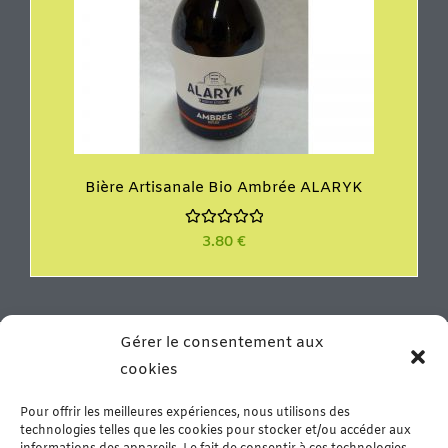
Bière Artisanale Bio Ambrée ALARYK
N
3.80
€
o
t
e
0
s
u
r
Vous résidez proche de la ville de Béziers ou vous y êtes
Gérer le consentement aux
5
en vacances? N’hésitez pas à venir nous rencontrer dans
cookies
notre boutique de Murviel les Béziers. Vous y trouverez
un grand choix de produits d’épicerie fine, de la
Pour offrir les meilleures expériences, nous utilisons des
charcuterie artisanale et de la viande fraîche – Arrivage
technologies telles que les cookies pour stocker et/ou accéder aux
le mercredi matin & sur commande.
En savoir plus…