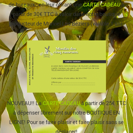
de bureaux…en leur offrant une
CARTE CADEAU
à
partir de 30€ TTC à valoir dans notre boutique
producteur de Murviel Les Béziers (valable 1 an).
NOUVEAU!! La
CARTE CADEAU
à partir de 25€ TTC
à dépenser librement sur notre BOUTIQUE EN
LIGNE! Pour se faire plaisir et faire plaisir sans se
déplacer!