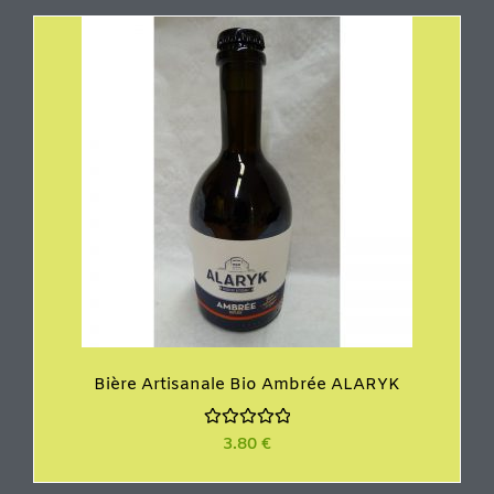
s
u
r
5
Bière Artisanale Bio Ambrée ALARYK
N
3.80
€
o
t
e