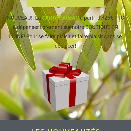
NOUVEAU!! La
CARTE CADEAU
à partir de 25€ TTC
à dépenser librement sur notre BOUTIQUE EN
LIGNE! Pour se faire plaisir et faire plaisir sans se
déplacer!