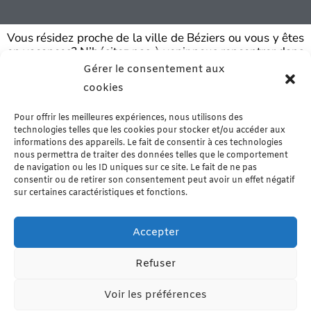
0
s
u
r
Vous résidez proche de la ville de Béziers ou vous y êtes
5
en vacances? N’hésitez pas à venir nous rencontrer dans
notre boutique de Murviel les Béziers. Vous y trouverez
Gérer le consentement aux
un grand choix de produits d’épicerie fine, de la
cookies
charcuterie artisanale et de la viande fraîche – Arrivage
le mercredi matin & sur commande.
En savoir plus…
Pour offrir les meilleures expériences, nous utilisons des
technologies telles que les cookies pour stocker et/ou accéder aux
informations des appareils. Le fait de consentir à ces technologies
nous permettra de traiter des données telles que le comportement
de navigation ou les ID uniques sur ce site. Le fait de ne pas
consentir ou de retirer son consentement peut avoir un effet négatif
sur certaines caractéristiques et fonctions.
Accepter
Refuser
CARINE MERCIER
Voir les préférences
Webdesigner ( 521710384)