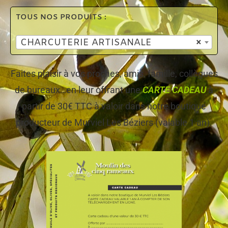
TOUS NOS PRODUITS :
CHARCUTERIE ARTISANALE
×
Faites plaisir à vos proches, amis, famille, collègues
de bureaux…en leur offrant une
CARTE CADEAU
à
partir de 30€ TTC à valoir dans notre boutique
producteur de Murviel Les Béziers (valable 1 an).