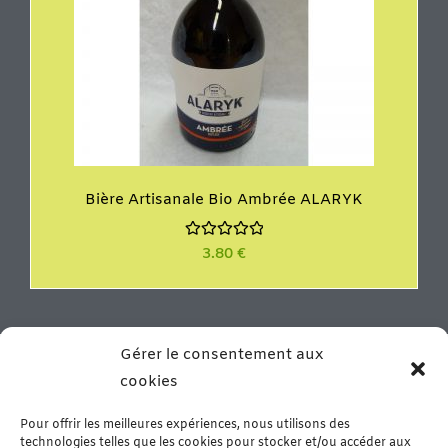
Bière Artisanale Bio Ambrée ALARYK
N
3.80
€
o
t
e
0
s
u
r
Vous résidez proche de la ville de Béziers ou vous y êtes
Gérer le consentement aux
5
en vacances? N’hésitez pas à venir nous rencontrer dans
cookies
notre boutique de Murviel les Béziers. Vous y trouverez
un grand choix de produits d’épicerie fine, de la
Pour offrir les meilleures expériences, nous utilisons des
charcuterie artisanale et de la viande fraîche – Arrivage
technologies telles que les cookies pour stocker et/ou accéder aux