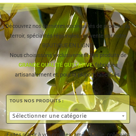
Découvrez nos dernières nouveautés de produits du
terroir, spécialités régionales…en vente sur notre
BOUTIQUE EN LIGNE!
Nous choisissons exclusivement des produits de
GRANDE QUALITÉ GUSTATIVE
, fabriqués
artisanalement et, pour la plupart, labellisés.
TOUS NOS PRODUITS :
Sélectionner une catégorie
Faites plaisir à vos proches, amis, famille, collègues