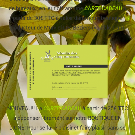
de bureaux…en leur offrant une
CARTE CADEAU
à
partir de 30€ TTC à valoir dans notre boutique
producteur de Murviel Les Béziers (valable 1 an).
NOUVEAU!! La
CARTE CADEAU
à partir de 25€ TTC
à dépenser librement sur notre BOUTIQUE EN
LIGNE! Pour se faire plaisir et faire plaisir sans se