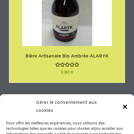
Bière Artisanale Bio Ambrée ALARYK
N
3.80
€
o
t
e
0
s
u
r
Vous résidez proche de la ville de Béziers ou vous y êtes
Gérer le consentement aux
5
en vacances? N’hésitez pas à venir nous rencontrer dans
cookies
notre boutique de Murviel les Béziers. Vous y trouverez
un grand choix de produits d’épicerie fine, de la
Pour offrir les meilleures expériences, nous utilisons des
charcuterie artisanale et de la viande fraîche – Arrivage
technologies telles que les cookies pour stocker et/ou accéder aux
le mercredi matin & sur commande.
En savoir plus…