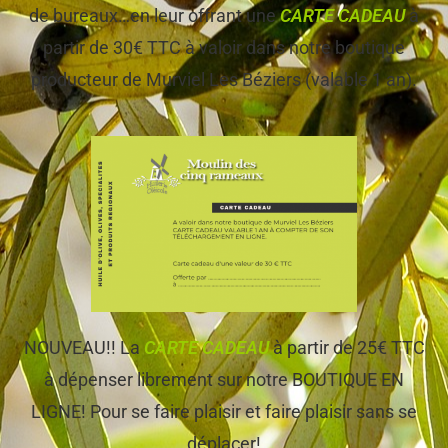
de bureaux…en leur offrant une
CARTE CADEAU
à
partir de 30€ TTC à valoir dans notre boutique
producteur de Murviel Les Béziers (valable 1 an).
NOUVEAU!! La
CARTE CADEAU
à partir de 25€ TTC
à dépenser librement sur notre BOUTIQUE EN
LIGNE! Pour se faire plaisir et faire plaisir sans se
déplacer!