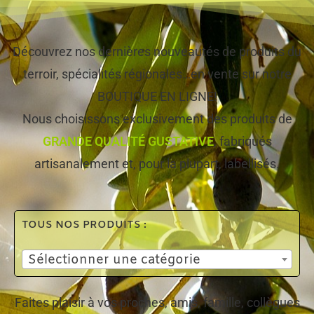
Découvrez nos dernières nouveautés de produits du
terroir, spécialités régionales…en vente sur notre
BOUTIQUE EN LIGNE!
Nous choisissons exclusivement des produits de
GRANDE QUALITÉ GUSTATIVE
, fabriqués
artisanalement et, pour la plupart, labellisés.
TOUS NOS PRODUITS :
Sélectionner une catégorie
Faites plaisir à vos proches, amis, famille, collègues