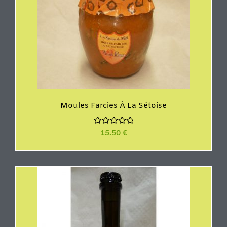
Moules Farcies À La Sétoise
N
15.50
€
o
t
e
0
s
u
r
5