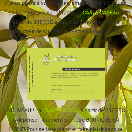
Faites plaisir à vos proches, amis, famille, collègues
de bureaux…en leur offrant une
CARTE CADEAU
à
partir de 30€ TTC à valoir dans notre boutique
producteur de Murviel Les Béziers (valable 1 an).
NOUVEAU!! La
CARTE CADEAU
à partir de 25€ TTC
à dépenser librement sur notre BOUTIQUE EN
LIGNE! Pour se faire plaisir et faire plaisir sans se