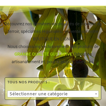
Découvrez nos dernières nouveautés de produits du
terroir, spécialités régionales…en vente sur notre
BOUTIQUE EN LIGNE!
Nous choisissons exclusivement des produits de
GRANDE QUALITÉ GUSTATIVE
, fabriqués
artisanalement et, pour la plupart, labellisés.
TOUS NOS PRODUITS :
Sélectionner une catégorie