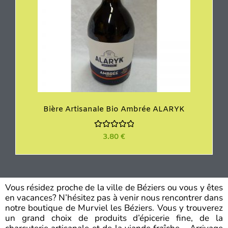
Bière Artisanale Bio Ambrée ALARYK
N
3.80
€
o
t
e
0
s
u
r
Vous résidez proche de la ville de Béziers ou vous y êtes
5
en vacances? N’hésitez pas à venir nous rencontrer dans
notre boutique de Murviel les Béziers. Vous y trouverez
un grand choix de produits d’épicerie fine, de la