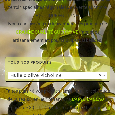
terroir, spécialités régionales…en vente sur notre
BOUTIQUE EN LIGNE!
Nous choisissons exclusivement des produits de
GRANDE QUALITÉ GUSTATIVE
, fabriqués
artisanalement et, pour la plupart, labellisés.
TOUS NOS PRODUITS :
Huile d’olive Picholine
×
Faites plaisir à vos proches, amis, famille, collègues
de bureaux…en leur offrant une
CARTE CADEAU
à
partir de 30€ TTC à valoir dans notre boutique