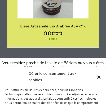
Bière Artisanale Bio Ambrée ALARYK
N
3.80
€
o
t
e
0
s
u
r
Vous résidez proche de la ville de Béziers ou vous y êtes
5
en vacances? N’hésitez pas à venir nous rencontrer dans
notre boutique de Murviel les Béziers. Vous y trouverez
Gérer le consentement aux
un grand choix de produits d’épicerie fine, de la
cookies
charcuterie artisanale et de la viande fraîche – Arrivage
le mercredi matin & sur commande.
En savoir plus…
Pour offrir les meilleures expériences, nous utilisons des
technologies telles que les cookies pour stocker et/ou accéder aux
informations des appareils. Le fait de consentir à ces technologies
nous permettra de traiter des données telles que le comportement