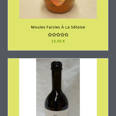
Moules Farcies À La Sétoise
N
15.50
€
o
t
e
0
s
u
r
5