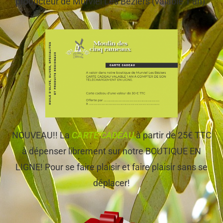
producteur de Murviel Les Béziers (valable 1 an).
NOUVEAU!! La
CARTE CADEAU
à partir de 25€ TTC
à dépenser librement sur notre BOUTIQUE EN
LIGNE! Pour se faire plaisir et faire plaisir sans se
déplacer!