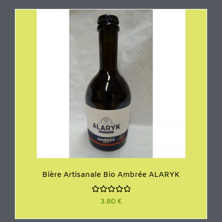
0
s
u
r
5
Bière Artisanale Bio Ambrée ALARYK
N
3.80
€
o
t
e