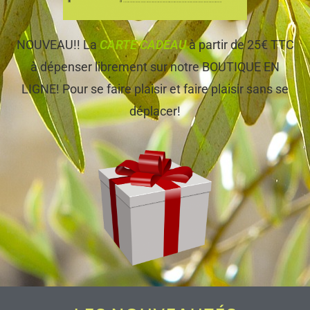
NOUVEAU!! La
CARTE CADEAU
à partir de 25€ TTC
à dépenser librement sur notre BOUTIQUE EN
LIGNE! Pour se faire plaisir et faire plaisir sans se
déplacer!