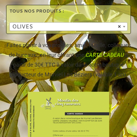
TOUS NOS PRODUITS :
OLIVES
×
Faites plaisir à vos proches, amis, famille, collègues
de bureaux…en leur offrant une
CARTE CADEAU
à
partir de 30€ TTC à valoir dans notre boutique
producteur de Murviel Les Béziers (valable 1 an).