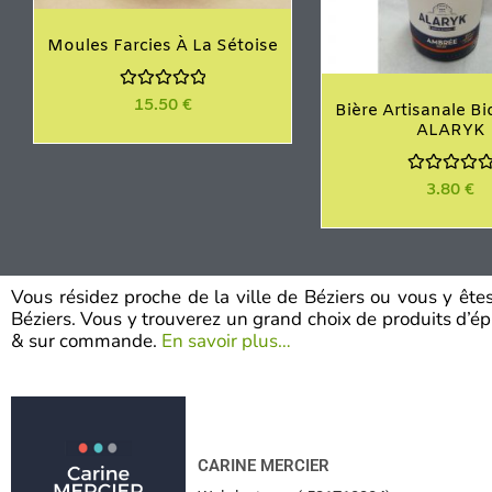
Moules Farcies À La Sétoise
N
15.50
€
Bière Artisanale B
o
ALARYK
t
e
0
s
N
3.80
€
u
o
r
t
5
e
0
s
u
r
Vous résidez proche de la ville de Béziers ou vous y êt
5
Béziers. Vous y trouverez un grand choix de produits d’épic
& sur commande.
En savoir plus…
CARINE MERCIER