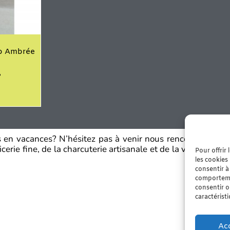
io Ambrée
es en vacances? N’hésitez pas à venir nous rencontrer dans
erie fine, de la charcuterie artisanale et de la viande fraî
Pour offrir
les cookies
consentir à
comportemen
consentir o
caractérist
Ac