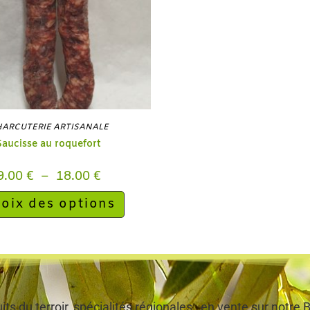
ARCUTERIE ARTISANALE
Saucisse au roquefort
9.00
€
–
18.00
€
oix des options
ts du terroir, spécialités régionales…en vente sur notr