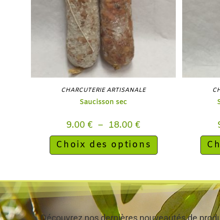
CHARCUTERIE ARTISANALE
CH
Saucisson sec
9.00
€
–
18.00
€
Choix des options
Ch
Découvrez nos dernières nouveautés de produi