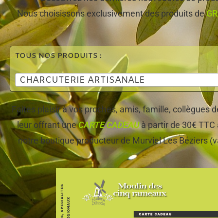
Nous choisissons exclusivement des produits de
GR
TOUS NOS PRODUITS :
CHARCUTERIE ARTISANALE
Faites plaisir à vos proches, amis, famille, collègues
leur offrant une
CARTE CADEAU
à partir de 30€ TTC 
notre boutique producteur de Murviel Les Béziers (v