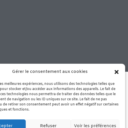
Gérer le consentement aux cookies
 notre boutique de Murviel les
che – Arrivage le mercredi matin
 les meilleures expériences, nous utilisons des technologies telles que
 pour stocker et/ou accéder aux informations des appareils. Le fait de
 ces technologies nous permettra de traiter des données telles que le
t de navigation ou les ID uniques sur ce site. Le fait de ne pas
u de retirer son consentement peut avoir un effet négatif sur certaines
iques et fonctions.
cepter
Refuser
Voir les préférences