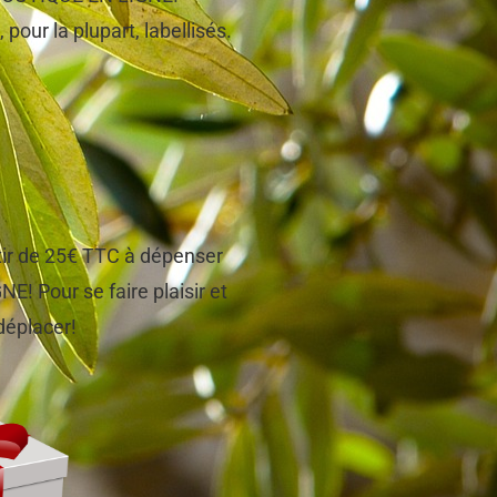
 pour la plupart, labellisés.
tir de 25€ TTC à dépenser
! Pour se faire plaisir et
 déplacer!