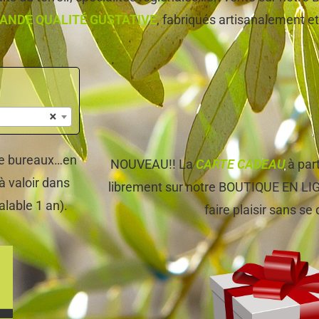
ANDE QUALITÉ GUSTATIVE
, fabriqués artisanalement et,
×
 de bureaux…en
NOUVEAU!! La
CARTE CADEAU
à par
à valoir dans
librement sur notre BOUTIQUE EN LIGNE
alable 1 an).
faire plaisir sans se