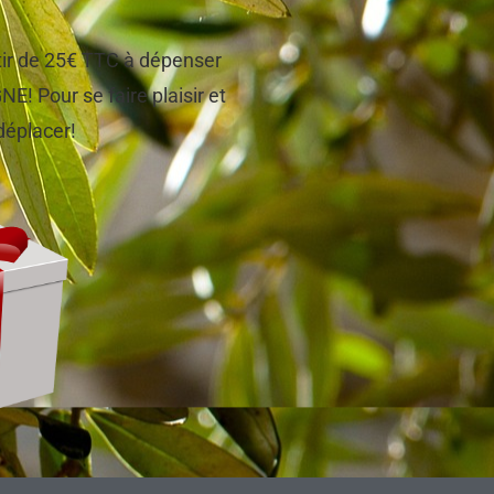
tir de 25€ TTC à dépenser
! Pour se faire plaisir et
 déplacer!