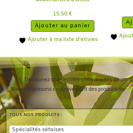
Moules farcies à la sétoise
15.50
€
Aj
Ajouter au panier
Ajout
Ajouter à ma liste d’envies
Découvrez nos dernières nouveautés de produi
Nous choisissons exclusivement des produits de
GR
TOUS NOS PRODUITS :
Spécialités sétoises