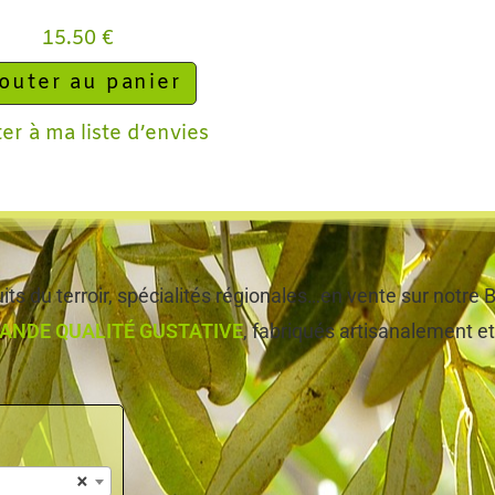
15.50
€
outer au panier
er à ma liste d’envies
ts du terroir, spécialités régionales…en vente sur notr
ANDE QUALITÉ GUSTATIVE
, fabriqués artisanalement et,
×