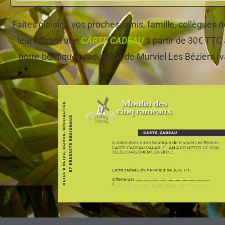
Faites plaisir à vos proches, amis, famille, collègues
leur offrant une
CARTE CADEAU
à partir de 30€ TTC 
notre boutique producteur de Murviel Les Béziers (v