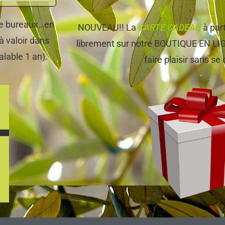
 de bureaux…en
NOUVEAU!! La
CARTE CADEAU
à par
à valoir dans
librement sur notre BOUTIQUE EN LIGNE
alable 1 an).
faire plaisir sans se