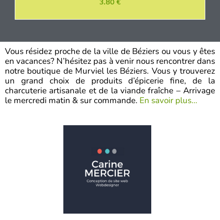
N
3.80
€
o
t
e
0
s
u
r
Vous résidez proche de la ville de Béziers ou vous y êtes
5
en vacances? N’hésitez pas à venir nous rencontrer dans
notre boutique de Murviel les Béziers. Vous y trouverez
un grand choix de produits d’épicerie fine, de la
charcuterie artisanale et de la viande fraîche – Arrivage
le mercredi matin & sur commande.
En savoir plus…