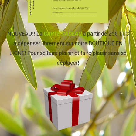
NOUVEAU!! La
CARTE CADEAU
à partir de 25€ TTC
à dépenser librement sur notre BOUTIQUE EN
LIGNE! Pour se faire plaisir et faire plaisir sans se
déplacer!