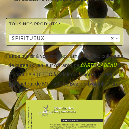
TOUS NOS PRODUITS :
SPIRITUEUX
×
Faites plaisir à vos proches, amis, famille, collègues
de bureaux…en leur offrant une
CARTE CADEAU
à
partir de 30€ TTC à valoir dans notre boutique
producteur de Murviel Les Béziers (valable 1 an).