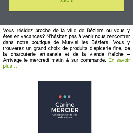
3.80
€
o
t
e
0
s
u
r
Vous résidez proche de la ville de Béziers ou vous y
5
êtes en vacances? N’hésitez pas à venir nous rencontrer
dans notre boutique de Murviel les Béziers. Vous y
trouverez un grand choix de produits d’épicerie fine, de
la charcuterie artisanale et de la viande fraîche –
Arrivage le mercredi matin & sur commande.
En savoir
plus…