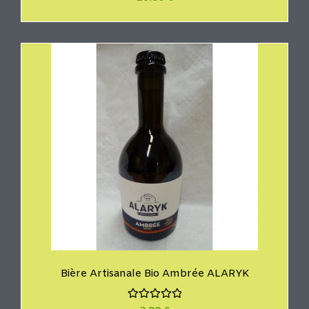
o
t
e
0
s
u
r
5
Bière Artisanale Bio Ambrée ALARYK
N