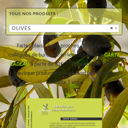
TOUS NOS PRODUITS :
OLIVES
×
Faites plaisir à vos proches, amis, famille,
collègues de bureaux…en leur offrant une
CARTE
CADEAU
à partir de 30€ TTC à valoir dans notre
boutique producteur de Murviel Les Béziers
(valable 1 an).