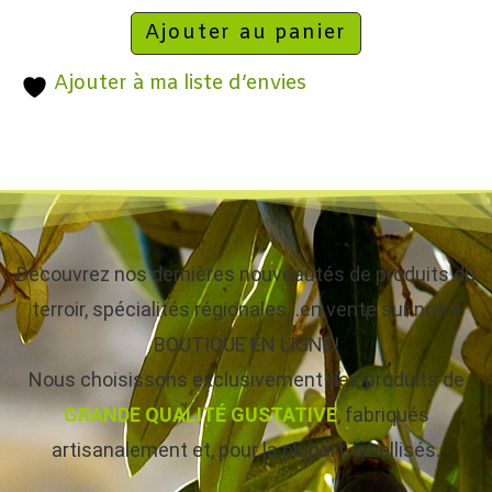
Ajouter au panier
Ajouter à ma liste d’envies
Découvrez nos dernières nouveautés de produits du
terroir, spécialités régionales…en vente sur notre
BOUTIQUE EN LIGNE!
Nous choisissons exclusivement des produits de
GRANDE QUALITÉ GUSTATIVE
, fabriqués
artisanalement et, pour la plupart, labellisés.