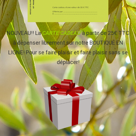
NOUVEAU!! La
CARTE CADEAU
à partir de 25€ TTC
à dépenser librement sur notre BOUTIQUE EN
LIGNE! Pour se faire plaisir et faire plaisir sans se
déplacer!