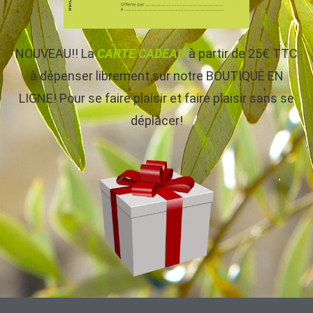
NOUVEAU!! La
CARTE CADEAU
à partir de 25€ TTC
à dépenser librement sur notre BOUTIQUE EN
LIGNE! Pour se faire plaisir et faire plaisir sans se
déplacer!