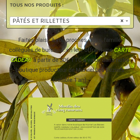
TOUS NOS PRODUITS :
PÂTÉS ET RILLETTES
×
Faites plaisir à vos proches, amis, famille,
collègues de bureaux…en leur offrant une
CARTE
CADEAU
à partir de 30€ TTC à valoir dans notre
boutique producteur de Murviel Les Béziers
(valable 1 an).