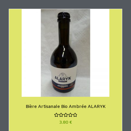
e
0
s
u
r
5
Bière Artisanale Bio Ambrée ALARYK
N
3.80
€
o
t