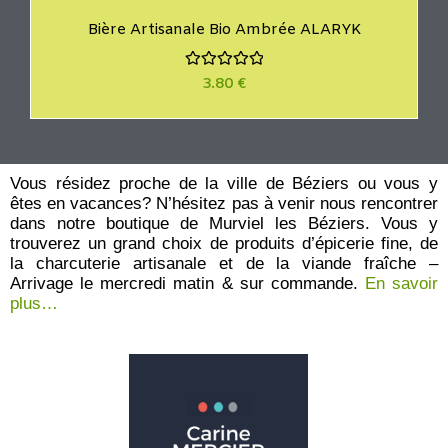
Bière Artisanale Bio Ambrée ALARYK
N
3.80
€
o
t
e
0
s
u
r
Vous résidez proche de la ville de Béziers ou vous y
5
êtes en vacances? N’hésitez pas à venir nous rencontrer
dans notre boutique de Murviel les Béziers. Vous y
trouverez un grand choix de produits d’épicerie fine, de
la charcuterie artisanale et de la viande fraîche –
Arrivage le mercredi matin & sur commande.
En savoir
plus…