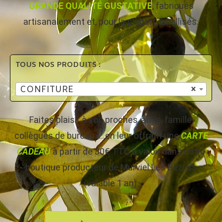
GRANDE QUALITÉ GUSTATIVE
, fabriqués
artisanalement et, pour la plupart, labellisés.
TOUS NOS PRODUITS :
CONFITURE
×
Faites plaisir à vos proches, amis, famille,
collègues de bureaux…en leur offrant une
CARTE
CADEAU
à partir de 30€ TTC à valoir dans notre
boutique producteur de Murviel Les Béziers
(valable 1 an).