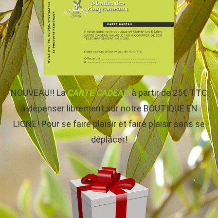
NOUVEAU!! La
CARTE CADEAU
à partir de 25€ TTC
à dépenser librement sur notre BOUTIQUE EN
LIGNE! Pour se faire plaisir et faire plaisir sans se
déplacer!