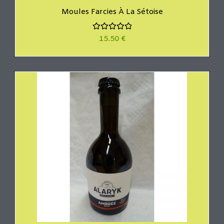
Moules Farcies À La Sétoise
N
15.50
€
o
t
e
0
s
u
r
5