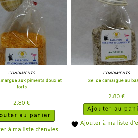
CONDIMENTS
CONDIMENTS
amargue aux piments doux et
Sel de camargue au bas
forts
2.80
€
2.80
€
Ajouter au pan
outer au panier
Ajouter à ma liste d’
er à ma liste d’envies