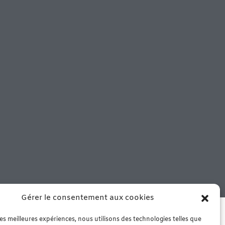
Gérer le consentement aux cookies
 notre boutique de Murviel les
che – Arrivage le mercredi matin
 les meilleures expériences, nous utilisons des technologies telles que