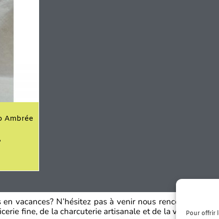
io Ambrée
es en vacances? N’hésitez pas à venir nous rencontrer dans
erie fine, de la charcuterie artisanale et de la viande fraî
Pour offrir