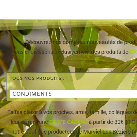
Découvrez nos dernières nouveautés de produi
Nous choisissons exclusivement des produits de
GR
TOUS NOS PRODUITS :
CONDIMENTS
Faites plaisir à vos proches, amis, famille, collègues
leur offrant une
CARTE CADEAU
à partir de 30€ TTC 
notre boutique producteur de Murviel Les Béziers (v