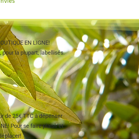
envies
e BOUTIQUE EN LIGNE!
 pour la plupart, labellisés.
tir de 25€ TTC à dépenser
! Pour se faire plaisir et
 déplacer!