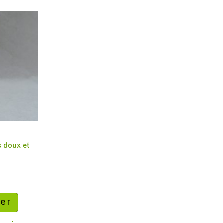
s doux et
ier