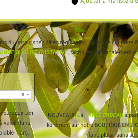
Ajouter à ma liste d’
ts du terroir, spécialités régionales…en vente sur notr
ANDE QUALITÉ GUSTATIVE
, fabriqués artisanalement et,
×
 de bureaux…en
NOUVEAU!! La
CARTE CADEAU
à par
à valoir dans
librement sur notre BOUTIQUE EN LIGNE
alable 1 an).
faire plaisir sans se