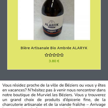
Bière Artisanale Bio Ambrée ALARYK
N
3.80
€
o
t
e
0
s
u
r
Vous résidez proche de la ville de Béziers ou vous y êtes
5
en vacances? N’hésitez pas à venir nous rencontrer dans
notre boutique de Murviel les Béziers. Vous y trouverez
un grand choix de produits d’épicerie fine, de la
charcuterie artisanale et de la viande fraîche – Arrivage