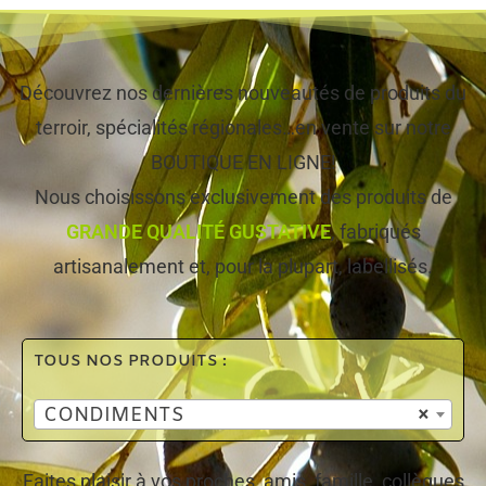
Découvrez nos dernières nouveautés de produits du
terroir, spécialités régionales…en vente sur notre
BOUTIQUE EN LIGNE!
Nous choisissons exclusivement des produits de
GRANDE QUALITÉ GUSTATIVE
, fabriqués
artisanalement et, pour la plupart, labellisés.
TOUS NOS PRODUITS :
CONDIMENTS
×
Faites plaisir à vos proches, amis, famille, collègues