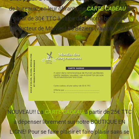
de bureaux…en leur offrant une
CARTE CADEAU
à
partir de 30€ TTC à valoir dans notre boutique
producteur de Murviel Les Béziers (valable 1 an).
NOUVEAU!! La
CARTE CADEAU
à partir de 25€ TTC
à dépenser librement sur notre BOUTIQUE EN
LIGNE! Pour se faire plaisir et faire plaisir sans se