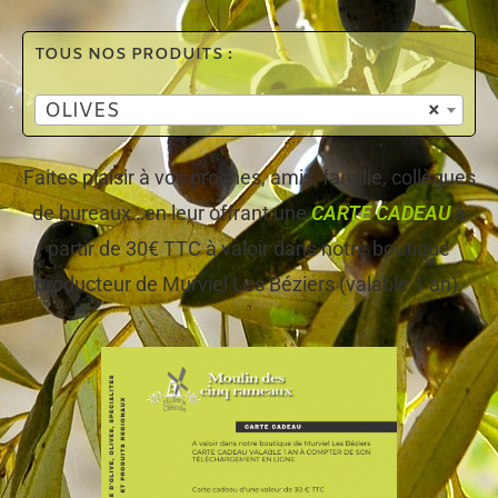
TOUS NOS PRODUITS :
OLIVES
×
Faites plaisir à vos proches, amis, famille, collègues
de bureaux…en leur offrant une
CARTE CADEAU
à
partir de 30€ TTC à valoir dans notre boutique
producteur de Murviel Les Béziers (valable 1 an).