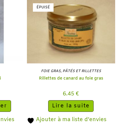
ÉPUISÉ
FOIE GRAS
,
PÂTÉS ET RILLETTES
i
Rillettes de canard au foie gras
6.45
€
ier
Lire la suite
envies
Ajouter à ma liste d’envies