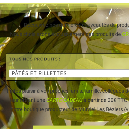
Découvrez nos dernières nouveautés de produi
Nous choisissons exclusivement des produits de
GR
TOUS NOS PRODUITS :
PÂTÉS ET RILLETTES
Faites plaisir à vos proches, amis, famille, collègues
leur offrant une
CARTE CADEAU
à partir de 30€ TTC 
notre boutique producteur de Murviel Les Béziers (v