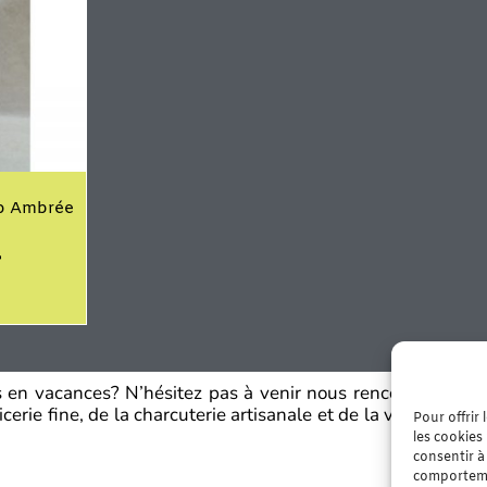
io Ambrée
es en vacances? N’hésitez pas à venir nous rencontrer dans
erie fine, de la charcuterie artisanale et de la viande fraî
Pour offrir
les cookies
consentir à
comportemen