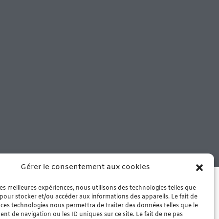
Gérer le consentement aux cookies
 notre boutique de Murviel les
che – Arrivage le mercredi matin
 les meilleures expériences, nous utilisons des technologies telles que
 pour stocker et/ou accéder aux informations des appareils. Le fait de
 ces technologies nous permettra de traiter des données telles que le
t de navigation ou les ID uniques sur ce site. Le fait de ne pas