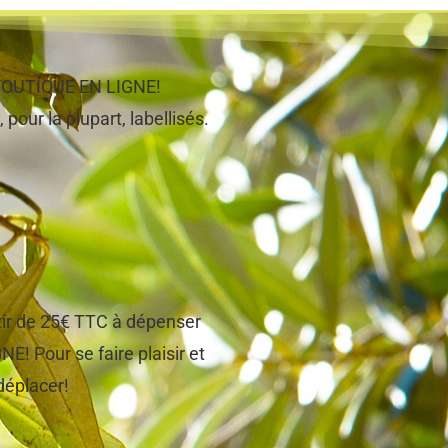
e BOUTIQUE EN LIGNE!
 pour la plupart, labellisés.
tir de 25€ TTC à dépenser
! Pour se faire plaisir et
 déplacer!