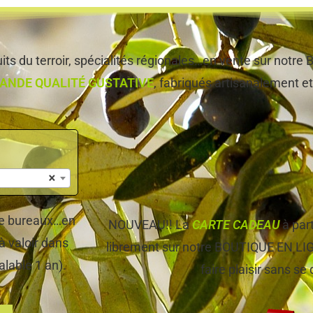
ts du terroir, spécialités régionales…en vente sur notr
ANDE QUALITÉ GUSTATIVE
, fabriqués artisanalement et,
×
 de bureaux…en
NOUVEAU!! La
CARTE CADEAU
à par
à valoir dans
librement sur notre BOUTIQUE EN LIGNE
alable 1 an).
faire plaisir sans se