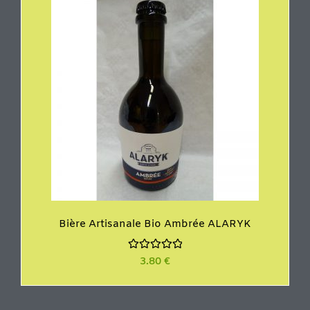
u
r
5
Bière Artisanale Bio Ambrée ALARYK
N
3.80
€
o
t
e
0
s