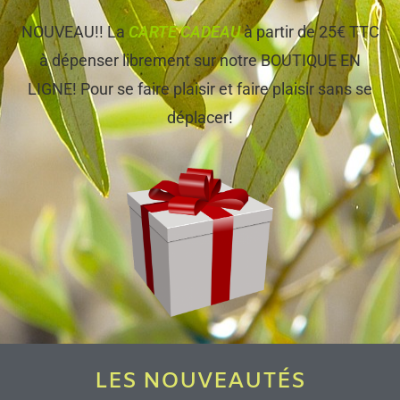
NOUVEAU!! La
CARTE CADEAU
à partir de 25€ TTC
à dépenser librement sur notre BOUTIQUE EN
LIGNE! Pour se faire plaisir et faire plaisir sans se
déplacer!
LES NOUVEAUTÉS