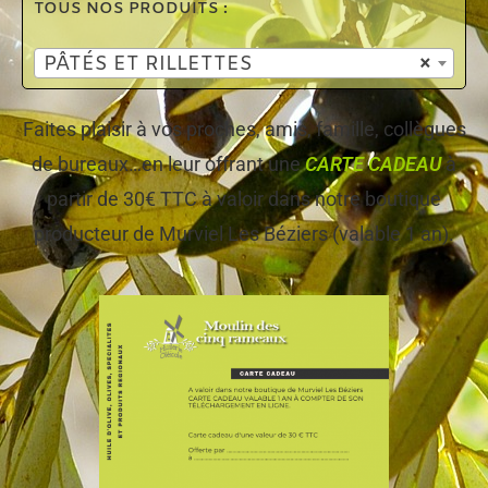
TOUS NOS PRODUITS :
PÂTÉS ET RILLETTES
×
Faites plaisir à vos proches, amis, famille, collègues
de bureaux…en leur offrant une
CARTE CADEAU
à
partir de 30€ TTC à valoir dans notre boutique
producteur de Murviel Les Béziers (valable 1 an).