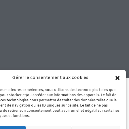
Gérer le consentement aux cookies
 notre boutique de Murviel les
che – Arrivage le mercredi matin
 les meilleures expériences, nous utilisons des technologies telles que
 pour stocker et/ou accéder aux informations des appareils. Le fait de
 ces technologies nous permettra de traiter des données telles que le
t de navigation ou les ID uniques sur ce site. Le fait de ne pas
u de retirer son consentement peut avoir un effet négatif sur certaines
iques et fonctions.