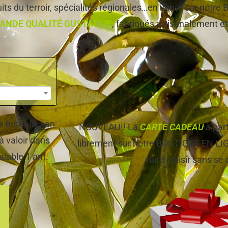
ts du terroir, spécialités régionales…en vente sur notr
ANDE QUALITÉ GUSTATIVE
, fabriqués artisanalement et,
 de bureaux…en
NOUVEAU!! La
CARTE CADEAU
à par
à valoir dans
librement sur notre BOUTIQUE EN LIGNE
alable 1 an).
faire plaisir sans se