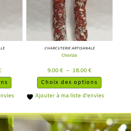
ALE
CHARCUTERIE ARTISANALE
Chorizo
€
9.00
€
–
18.00
€
ons
Choix des options
envies
Ajouter à ma liste d’envies