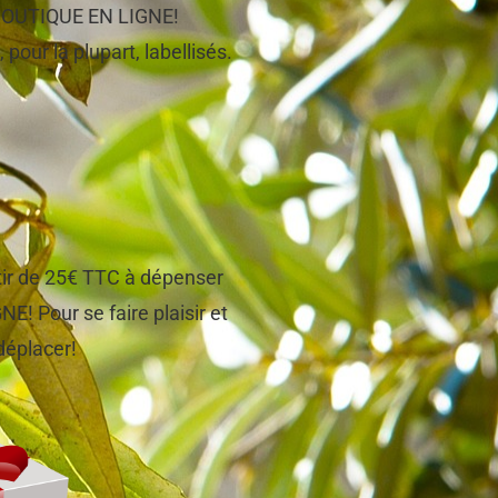
e BOUTIQUE EN LIGNE!
 pour la plupart, labellisés.
tir de 25€ TTC à dépenser
! Pour se faire plaisir et
 déplacer!