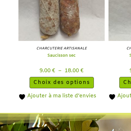
CHARCUTERIE ARTISANALE
CH
Saucisson sec
9.00
€
–
18.00
€
Choix des options
Ch
Ajouter à ma liste d’envies
Ajout