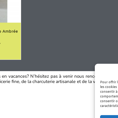
io Ambrée
es en vacances? N’hésitez pas à venir nous rencontrer dans
erie fine, de la charcuterie artisanale et de la viande fraî
Pour offrir
les cookies
consentir à
comportemen
consentir o
caractérist