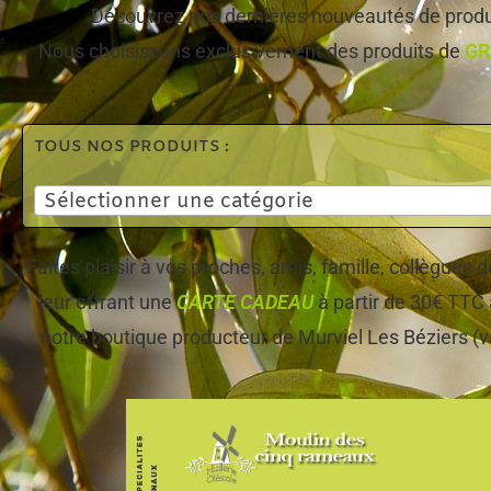
Découvrez nos dernières nouveautés de produi
Nous choisissons exclusivement des produits de
GR
TOUS NOS PRODUITS :
Sélectionner une catégorie
Faites plaisir à vos proches, amis, famille, collègues
leur offrant une
CARTE CADEAU
à partir de 30€ TTC 
notre boutique producteur de Murviel Les Béziers (v