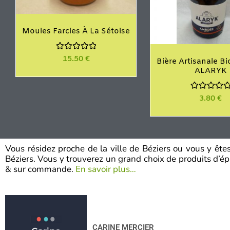
Moules Farcies À La Sétoise
N
15.50
€
Bière Artisanale B
o
ALARYK
t
e
0
s
N
3.80
€
u
o
r
t
5
e
0
s
u
r
Vous résidez proche de la ville de Béziers ou vous y êt
5
Béziers. Vous y trouverez un grand choix de produits d’épic
& sur commande.
En savoir plus…
CARINE MERCIER