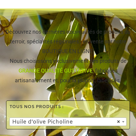
Découvrez nos dernières nouveautés de produits du
terroir, spécialités régionales…en vente sur notre
BOUTIQUE EN LIGNE!
Nous choisissons exclusivement des produits de
GRANDE QUALITÉ GUSTATIVE
, fabriqués
artisanalement et, pour la plupart, labellisés.
TOUS NOS PRODUITS :
Huile d’olive Picholine
×