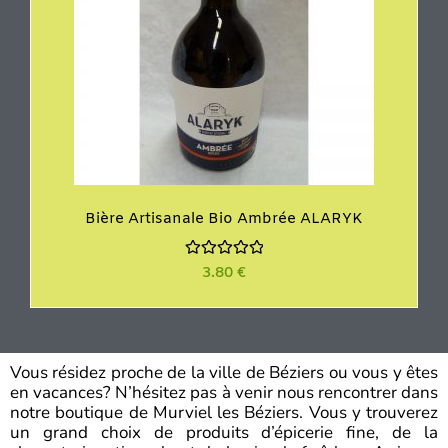
Bière Artisanale Bio Ambrée ALARYK
N
3.80
€
o
t
e
0
s
u
r
Vous résidez proche de la ville de Béziers ou vous y êtes
5
en vacances? N’hésitez pas à venir nous rencontrer dans
notre boutique de Murviel les Béziers. Vous y trouverez
un grand choix de produits d’épicerie fine, de la