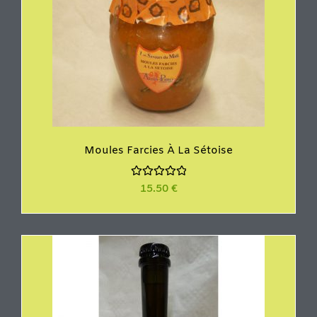
Moules Farcies À La Sétoise
N
15.50
€
o
t
e
0
s
u
r
5