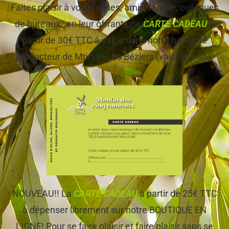
Faites plaisir à vos proches, amis, famille, collègues
de bureaux…en leur offrant une
CARTE CADEAU
à
partir de 30€ TTC à valoir dans notre boutique
producteur de Murviel Les Béziers (valable 1 an).
NOUVEAU!! La
CARTE CADEAU
à partir de 25€ TTC
à dépenser librement sur notre BOUTIQUE EN
LIGNE! Pour se faire plaisir et faire plaisir sans se