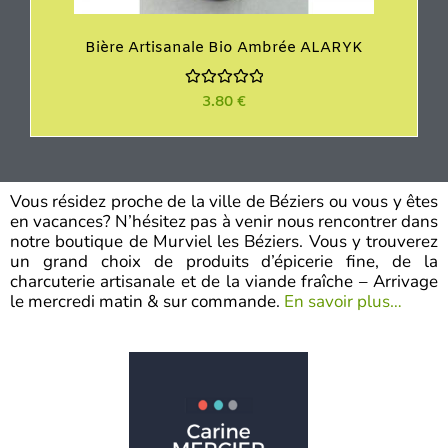
Bière Artisanale Bio Ambrée ALARYK
N
3.80
€
o
t
e
0
s
u
r
Vous résidez proche de la ville de Béziers ou vous y êtes
5
en vacances? N’hésitez pas à venir nous rencontrer dans
notre boutique de Murviel les Béziers. Vous y trouverez
un grand choix de produits d’épicerie fine, de la
charcuterie artisanale et de la viande fraîche – Arrivage
le mercredi matin & sur commande.
En savoir plus…