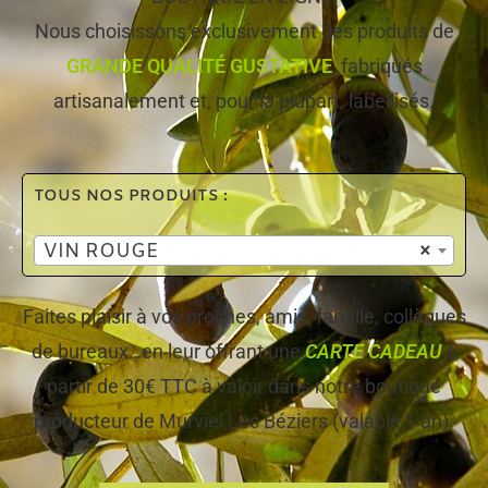
Nous choisissons exclusivement des produits de
GRANDE QUALITÉ GUSTATIVE
, fabriqués
artisanalement et, pour la plupart, labellisés.
TOUS NOS PRODUITS :
VIN ROUGE
×
Faites plaisir à vos proches, amis, famille, collègues
de bureaux…en leur offrant une
CARTE CADEAU
à
partir de 30€ TTC à valoir dans notre boutique
producteur de Murviel Les Béziers (valable 1 an).