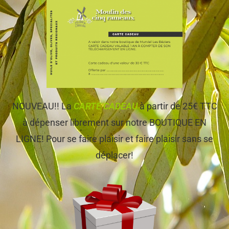
NOUVEAU!! La
CARTE CADEAU
à partir de 25€ TTC
à dépenser librement sur notre BOUTIQUE EN
LIGNE! Pour se faire plaisir et faire plaisir sans se
déplacer!