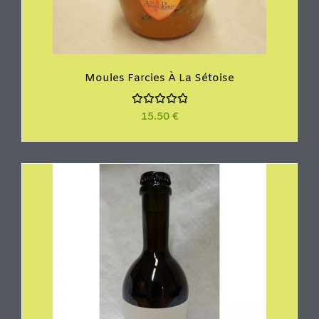
Moules Farcies À La Sétoise
N
15.50
€
o
t
e
0
s
u
r
5