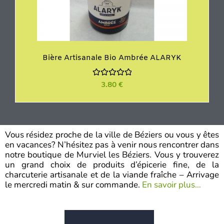
Bière Artisanale Bio Ambrée ALARYK
N
3.80
€
o
t
e
0
s
u
r
Vous résidez proche de la ville de Béziers ou vous y êtes
5
en vacances? N’hésitez pas à venir nous rencontrer dans
notre boutique de Murviel les Béziers. Vous y trouverez
un grand choix de produits d’épicerie fine, de la
charcuterie artisanale et de la viande fraîche – Arrivage
le mercredi matin & sur commande.
En savoir plus…