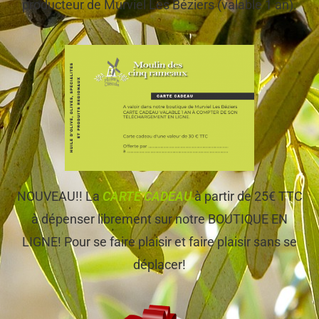
producteur de Murviel Les Béziers (valable 1 an).
NOUVEAU!! La
CARTE CADEAU
à partir de 25€ TTC
à dépenser librement sur notre BOUTIQUE EN
LIGNE! Pour se faire plaisir et faire plaisir sans se
déplacer!