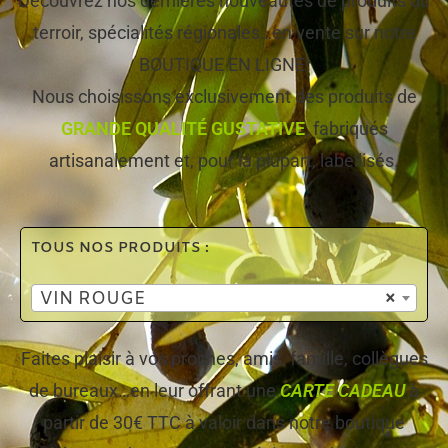
Découvrez nos dernières nouveautés de produits du
terroir, spécialités régionales…en vente sur notre
BOUTIQUE EN LIGNE!
Nous choisissons exclusivement des produits de
GRANDE QUALITÉ GUSTATIVE
, fabriqués
artisanalement et, pour la plupart, labellisés.
TOUS NOS PRODUITS :
VIN ROUGE
×
Faites plaisir à vos proches, amis, famille, collègues
de bureaux…en leur offrant une
CARTE CADEAU
à
partir de 30€ TTC à valoir dans notre boutique