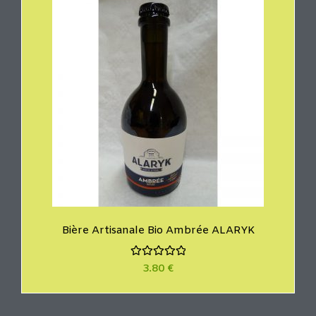
u
r
5
Bière Artisanale Bio Ambrée ALARYK
N
3.80
€
o
t
e
0
s