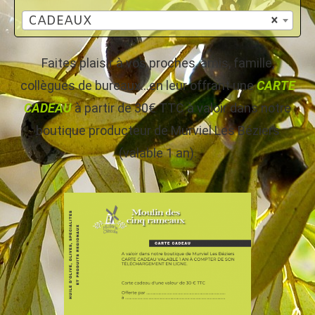
CADEAUX
×
Faites plaisir à vos proches, amis, famille,
collègues de bureaux…en leur offrant une
CARTE
CADEAU
à partir de 30€ TTC à valoir dans notre
boutique producteur de Murviel Les Béziers
(valable 1 an).