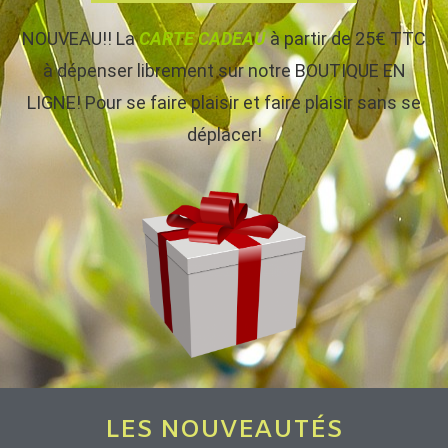
NOUVEAU!! La
CARTE CADEAU
à partir de 25€ TTC
à dépenser librement sur notre BOUTIQUE EN
LIGNE! Pour se faire plaisir et faire plaisir sans se
déplacer!
LES NOUVEAUTÉS