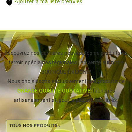
Ajouter à ma liste d’envies
Découvrez nos dernières nouveautés de produits du
terroir, spécialités régionales…en vente sur notre
BOUTIQUE EN LIGNE!
Nous choisissons exclusivement des produits de
GRANDE QUALITÉ GUSTATIVE
, fabriqués
artisanalement et, pour la plupart, labellisés.
TOUS NOS PRODUITS :