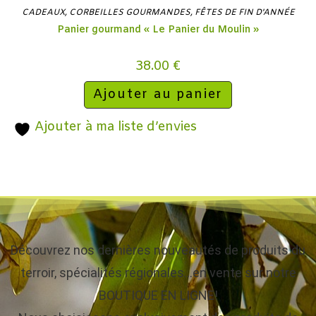
CADEAUX
,
CORBEILLES GOURMANDES
,
FÊTES DE FIN D'ANNÉE
Panier gourmand « Le Panier du Moulin »
38.00
€
Ajouter au panier
Ajouter à ma liste d’envies
Découvrez nos dernières nouveautés de produits du
terroir, spécialités régionales…en vente sur notre
BOUTIQUE EN LIGNE!