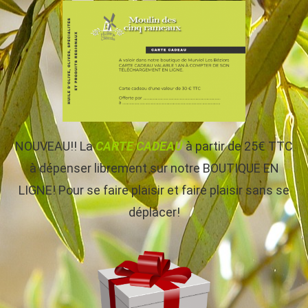
NOUVEAU!! La
CARTE CADEAU
à partir de 25€ TTC
à dépenser librement sur notre BOUTIQUE EN
LIGNE! Pour se faire plaisir et faire plaisir sans se
déplacer!