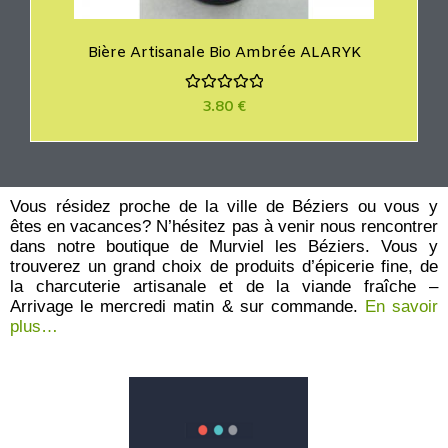
Bière Artisanale Bio Ambrée ALARYK
N
3.80
€
o
t
e
0
s
u
r
Vous résidez proche de la ville de Béziers ou vous y
5
êtes en vacances? N’hésitez pas à venir nous rencontrer
dans notre boutique de Murviel les Béziers. Vous y
trouverez un grand choix de produits d’épicerie fine, de
la charcuterie artisanale et de la viande fraîche –
Arrivage le mercredi matin & sur commande.
En savoir
plus…