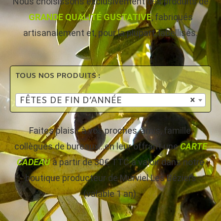
Nous choisissons exclusivement des produits de
GRANDE QUALITÉ GUSTATIVE
, fabriqués
artisanalement et, pour la plupart, labellisés.
TOUS NOS PRODUITS :
FÊTES DE FIN D’ANNÉE
×
Faites plaisir à vos proches, amis, famille,
collègues de bureaux…en leur offrant une
CARTE
CADEAU
à partir de 30€ TTC à valoir dans notre
boutique producteur de Murviel Les Béziers
(valable 1 an).