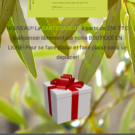
NOUVEAU!! La
CARTE CADEAU
à partir de 25€ TTC
à dépenser librement sur notre BOUTIQUE EN
LIGNE! Pour se faire plaisir et faire plaisir sans se
déplacer!