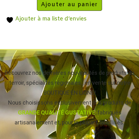
Ajouter au panier
Ajouter à ma liste d’envies
Découvrez nos dernières nouveautés de produits du
terroir, spécialités régionales…en vente sur notre
BOUTIQUE EN LIGNE!
Nous choisissons exclusivement des produits de
GRANDE QUALITÉ GUSTATIVE
, fabriqués
artisanalement et, pour la plupart, labellisés.