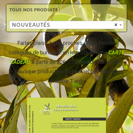
TOUS NOS PRODUITS :
NOUVEAUTÉS
×
Faites plaisir à vos proches, amis, famille,
collègues de bureaux…en leur offrant une
CARTE
CADEAU
à partir de 30€ TTC à valoir dans notre
boutique producteur de Murviel Les Béziers
(valable 1 an).