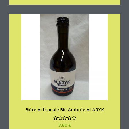
t
e
0
s
u
r
5
Bière Artisanale Bio Ambrée ALARYK
N
3.80
€
o