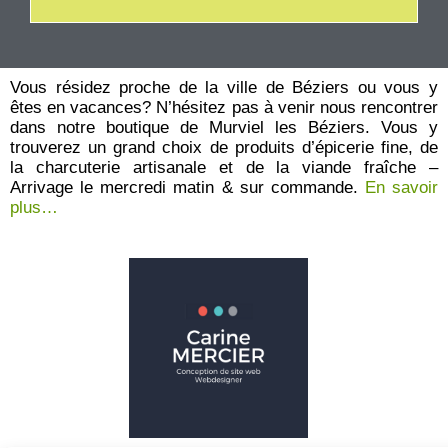
t
e
0
s
u
r
Vous résidez proche de la ville de Béziers ou vous y
5
êtes en vacances? N’hésitez pas à venir nous rencontrer
dans notre boutique de Murviel les Béziers. Vous y
trouverez un grand choix de produits d’épicerie fine, de
la charcuterie artisanale et de la viande fraîche –
Arrivage le mercredi matin & sur commande.
En savoir
plus…