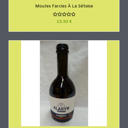
Moules Farcies À La Sétoise
N
15.50
€
o
t
e
0
s
u
r
5