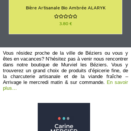
Bière Artisanale Bio Ambrée ALARYK
N
3.80
€
o
t
e
0
s
u
r
Vous résidez proche de la ville de Béziers ou vous y
5
êtes en vacances? N’hésitez pas à venir nous rencontrer
dans notre boutique de Murviel les Béziers. Vous y
trouverez un grand choix de produits d’épicerie fine, de
la charcuterie artisanale et de la viande fraîche –
Arrivage le mercredi matin & sur commande.
En savoir
plus…