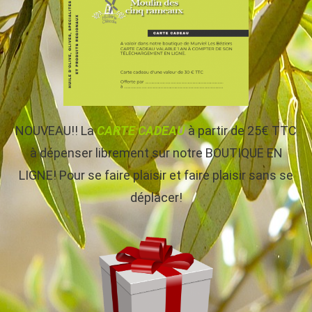
NOUVEAU!! La
CARTE CADEAU
à partir de 25€ TTC
à dépenser librement sur notre BOUTIQUE EN
LIGNE! Pour se faire plaisir et faire plaisir sans se
déplacer!