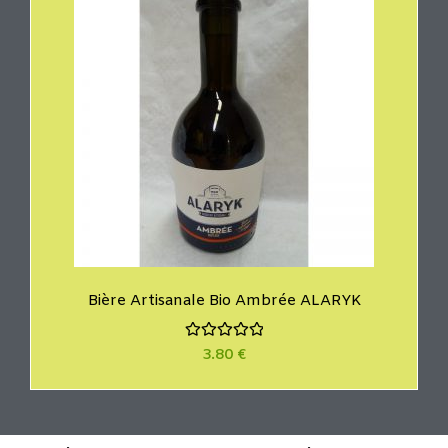
5
Bière Artisanale Bio Ambrée ALARYK
N
3.80
€
o
t
e
0
s
u