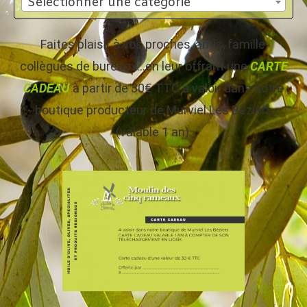
Sélectionner une catégorie
Faites plaisir à vos proches, amis, famille,
collègues de bureaux…en leur offrant une
CARTE
CADEAU
à partir de 30€ TTC à valoir dans notre
boutique producteur de Murviel Les Béziers
(valable 1 an).