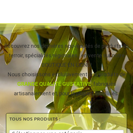
Découvrez nos dernières nouveautés de produits du
terroir, spécialités régionales…en vente sur notre
BOUTIQUE EN LIGNE!
Nous choisissons exclusivement des produits de
GRANDE QUALITÉ GUSTATIVE
, fabriqués
artisanalement et, pour la plupart, labellisés.
TOUS NOS PRODUITS :