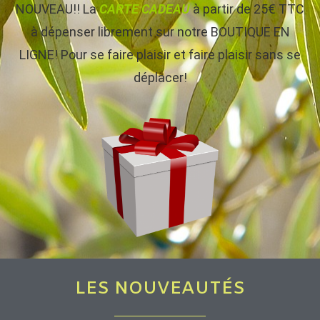
NOUVEAU!! La
CARTE CADEAU
à partir de 25€ TTC
à dépenser librement sur notre BOUTIQUE EN
LIGNE! Pour se faire plaisir et faire plaisir sans se
déplacer!
LES NOUVEAUTÉS