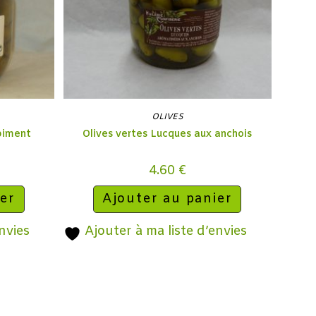
OLIVES
piment
Olives vertes Lucques aux anchois
4.60
€
ier
Ajouter au panier
nvies
Ajouter à ma liste d’envies