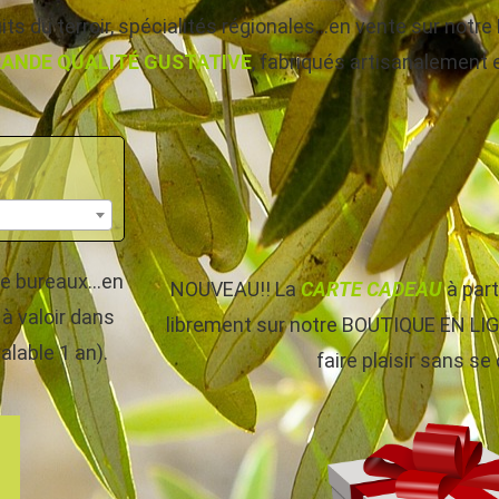
ts du terroir, spécialités régionales…en vente sur not
ANDE QUALITÉ GUSTATIVE
, fabriqués artisanalement et
s de bureaux…en
NOUVEAU!! La
CARTE CADEAU
à par
à valoir dans
librement sur notre BOUTIQUE EN LIGNE
alable 1 an).
faire plaisir sans se