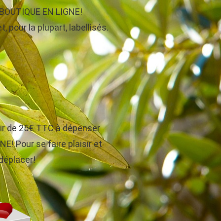
re BOUTIQUE EN LIGNE!
, pour la plupart, labellisés.
tir de 25€ TTC à dépenser
! Pour se faire plaisir et
 déplacer!