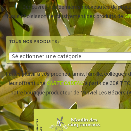
Découvrez nos dernières nouveautés de produi
Nous choisissons exclusivement des produits de
GR
TOUS NOS PRODUITS :
Sélectionner une catégorie
Faites plaisir à vos proches, amis, famille, collègue
leur offrant une
CARTE CADEAU
à partir de 30€ TTC 
notre boutique producteur de Murviel Les Béziers (v