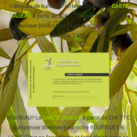
collègues de bureaux…en leur offrant une
CARTE
CADEAU
à partir de 30€ TTC à valoir dans notre
boutique producteur de Murviel Les Béziers
(valable 1 an).
NOUVEAU!! La
CARTE CADEAU
à partir de 25€ TTC
à dépenser librement sur notre BOUTIQUE EN