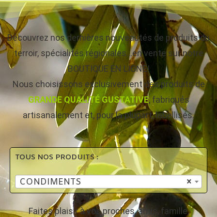
Découvrez nos dernières nouveautés de produits du
terroir, spécialités régionales…en vente sur notre
BOUTIQUE EN LIGNE!
Nous choisissons exclusivement des produits de
GRANDE QUALITÉ GUSTATIVE
, fabriqués
artisanalement et, pour la plupart, labellisés.
TOUS NOS PRODUITS :
CONDIMENTS
×
Faites plaisir à vos proches, amis, famille,