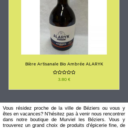
Bière Artisanale Bio Ambrée ALARYK
N
3.80
€
o
t
e
0
s
u
r
Vous résidez proche de la ville de Béziers ou vous y
5
êtes en vacances? N’hésitez pas à venir nous rencontrer
dans notre boutique de Murviel les Béziers. Vous y
trouverez un grand choix de produits d’épicerie fine, de