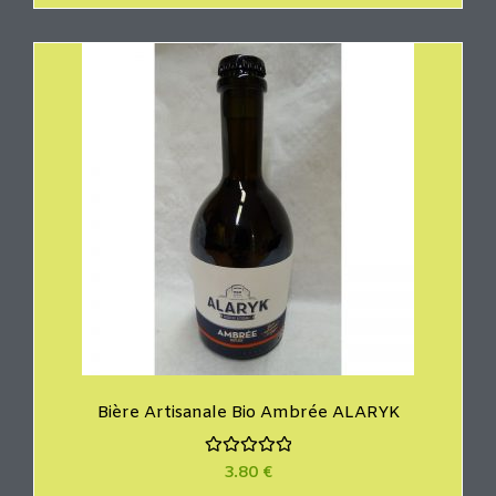
e
0
s
u
r
5
Bière Artisanale Bio Ambrée ALARYK
N
3.80
€
o