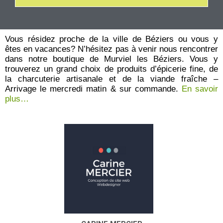
t
e
0
s
u
r
Vous résidez proche de la ville de Béziers ou vous y
5
êtes en vacances? N’hésitez pas à venir nous rencontrer
dans notre boutique de Murviel les Béziers. Vous y
trouverez un grand choix de produits d’épicerie fine, de
la charcuterie artisanale et de la viande fraîche –
Arrivage le mercredi matin & sur commande.
En savoir
plus…