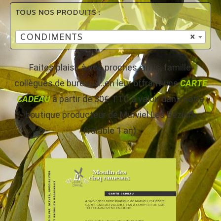
TOUS NOS PRODUITS :
CONDIMENTS
×
Faites plaisir à vos proches, amis, famille,
collègues de bureaux…en leur offrant une
CARTE
CADEAU
à partir de 30€ TTC à valoir dans notre
boutique producteur de Murviel Les Béziers
(valable 1 an).