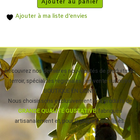
Ajouter au panier
Ajouter à ma liste d’envies
Découvrez nos dernières nouveautés de produits du
terroir, spécialités régionales…en vente sur notre
BOUTIQUE EN LIGNE!
Nous choisissons exclusivement des produits de
GRANDE QUALITÉ GUSTATIVE
, fabriqués
artisanalement et, pour la plupart, labellisés.