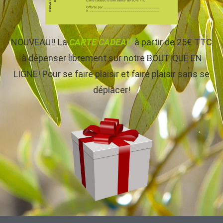
NOUVEAU!! La
CARTE CADEAU
à partir de 25€ TTC
à dépenser librement sur notre BOUTIQUE EN
LIGNE! Pour se faire plaisir et faire plaisir sans se
déplacer!