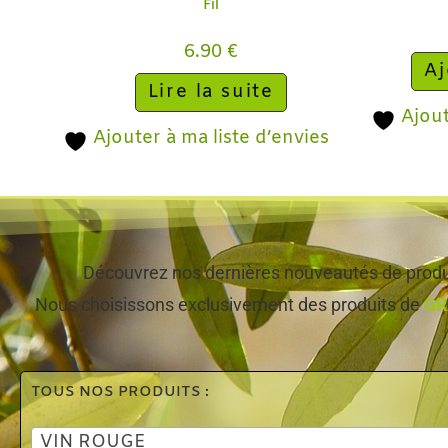
Fil
6.90
€
Aj
Lire la suite
Ajout
Ajouter à ma liste d’envies
Découvrez nos dernières nouveautés de produi
Nous choisissons exclusivement des produits de
GR
TOUS NOS PRODUITS :
VIN ROUGE