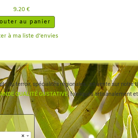
9.20
€
outer au panier
er à ma liste d’envies
ts du terroir, spécialités régionales…en vente sur notr
ANDE QUALITÉ GUSTATIVE
, fabriqués artisanalement et,
×