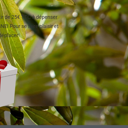
tir de 25€ TTC à dépenser
! Pour se faire plaisir et
 déplacer!