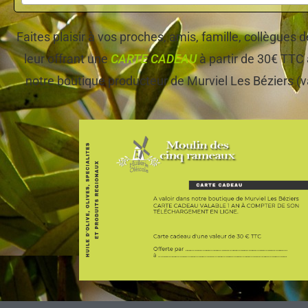
Faites plaisir à vos proches, amis, famille, collègues
leur offrant une
CARTE CADEAU
à partir de 30€ TTC 
notre boutique producteur de Murviel Les Béziers (v