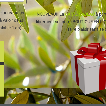
 de bureaux…en
NOUVEAU!! La
CARTE CADEAU
à par
à valoir dans
librement sur notre BOUTIQUE EN LIGNE
alable 1 an).
faire plaisir sans se