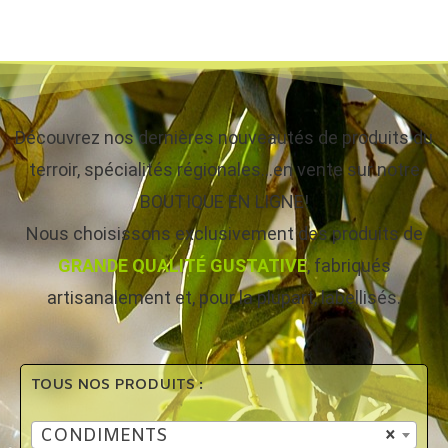
Découvrez nos dernières nouveautés de produits du
terroir, spécialités régionales…en vente sur notre
BOUTIQUE EN LIGNE!
Nous choisissons exclusivement des produits de
GRANDE QUALITÉ GUSTATIVE
, fabriqués
artisanalement et, pour la plupart, labellisés.
TOUS NOS PRODUITS :
CONDIMENTS
×