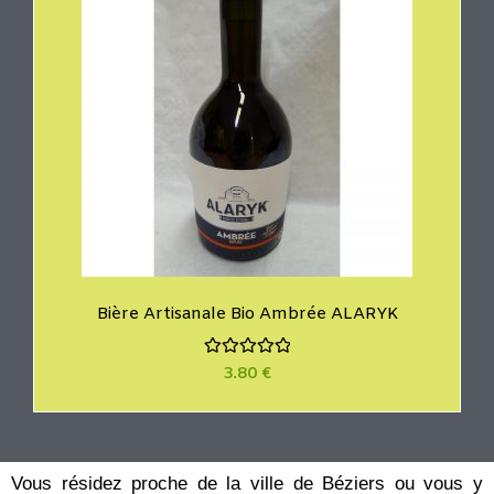
Bière Artisanale Bio Ambrée ALARYK
N
3.80
€
o
t
e
0
s
u
r
Vous résidez proche de la ville de Béziers ou vous y
5