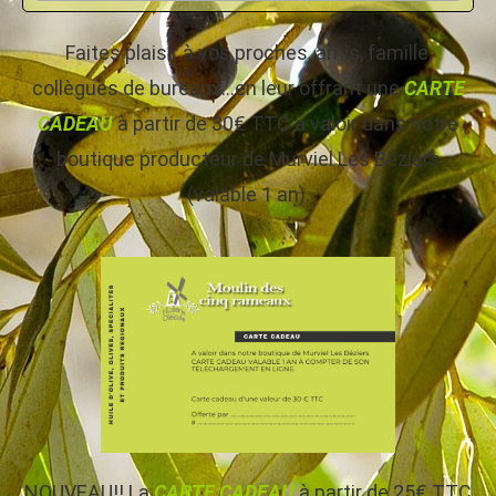
Faites plaisir à vos proches, amis, famille,
collègues de bureaux…en leur offrant une
CARTE
CADEAU
à partir de 30€ TTC à valoir dans notre
boutique producteur de Murviel Les Béziers
(valable 1 an).
NOUVEAU!! La
CARTE CADEAU
à partir de 25€ TTC