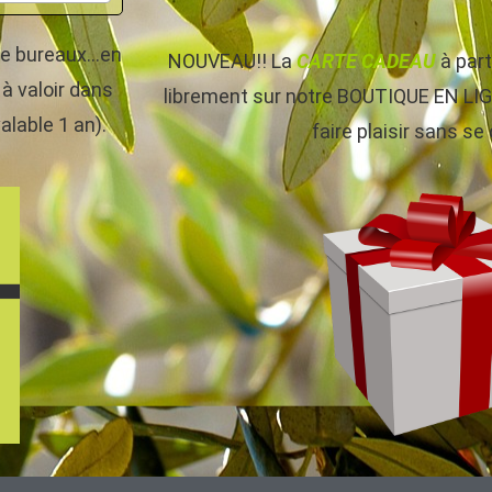
s de bureaux…en
NOUVEAU!! La
CARTE CADEAU
à par
à valoir dans
librement sur notre BOUTIQUE EN LIGNE
alable 1 an).
faire plaisir sans se