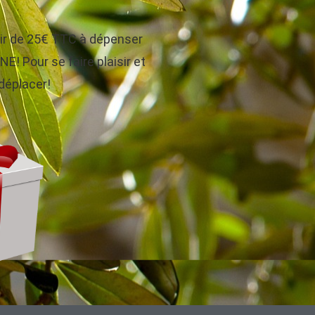
tir de 25€ TTC à dépenser
! Pour se faire plaisir et
 déplacer!