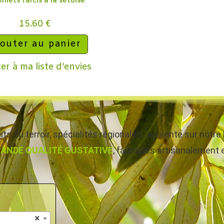
rnets farcis à la sétoise
15.60
€
outer au panier
er à ma liste d’envies
ts du terroir, spécialités régionales…en vente sur not
ANDE QUALITÉ GUSTATIVE
, fabriqués artisanalement et
×