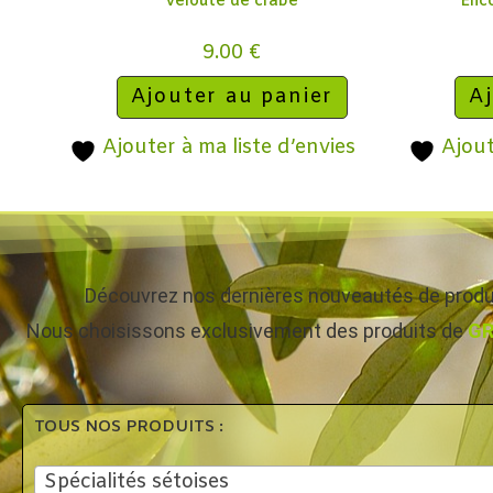
Velouté de crabe
Enco
9.00
€
Ajouter au panier
Aj
Ajouter à ma liste d’envies
Ajout
Découvrez nos dernières nouveautés de produi
Nous choisissons exclusivement des produits de
GR
TOUS NOS PRODUITS :
Spécialités sétoises