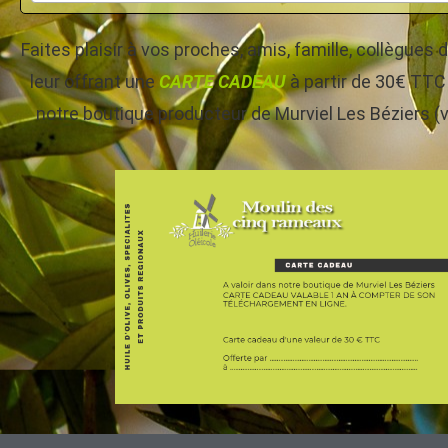
Faites plaisir à vos proches, amis, famille, collègue
leur offrant une
CARTE CADEAU
à partir de 30€ TTC 
notre boutique producteur de Murviel Les Béziers (v