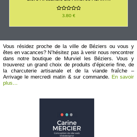
N
3.80
€
o
t
e
0
s
u
r
Vous résidez proche de la ville de Béziers ou vous y
5
êtes en vacances? N’hésitez pas à venir nous rencontrer
dans notre boutique de Murviel les Béziers. Vous y
trouverez un grand choix de produits d’épicerie fine, de
la charcuterie artisanale et de la viande fraîche –
Arrivage le mercredi matin & sur commande.
En savoir
plus…