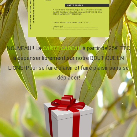
NOUVEAU!! La
CARTE CADEAU
à partir de 25€ TTC
à dépenser librement sur notre BOUTIQUE EN
LIGNE! Pour se faire plaisir et faire plaisir sans se
déplacer!