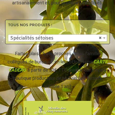
artisanalement et, pour la plupart, labellisés.
TOUS NOS PRODUITS :
Spécialités sétoises
×
Faites plaisir à vos proches, amis, famille,
collègues de bureaux…en leur offrant une
CARTE
CADEAU
à partir de 30€ TTC à valoir dans notre
boutique producteur de Murviel Les Béziers
(valable 1 an).