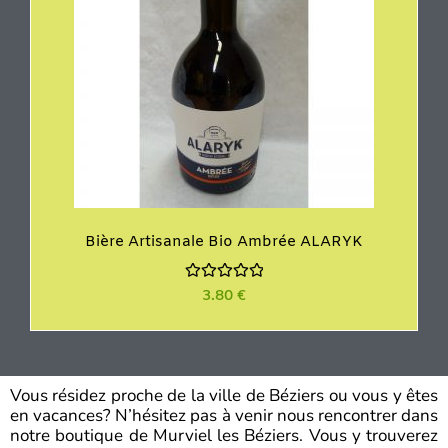
Bière Artisanale Bio Ambrée ALARYK
N
3.80
€
o
t
e
0
s
u
r
Vous résidez proche de la ville de Béziers ou vous y êtes
5
en vacances? N’hésitez pas à venir nous rencontrer dans
notre boutique de Murviel les Béziers. Vous y trouverez