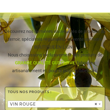
Découvrez nos dernières nouveautés de produits du
terroir, spécialités régionales…en vente sur notre
BOUTIQUE EN LIGNE!
Nous choisissons exclusivement des produits de
GRANDE QUALITÉ GUSTATIVE
, fabriqués
artisanalement et, pour la plupart, labellisés.
TOUS NOS PRODUITS :
VIN ROUGE
×