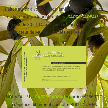
Faites plaisir à vos proches, amis, famille, collègues
de bureaux…en leur offrant une
CARTE CADEAU
à
partir de 30€ TTC à valoir dans notre boutique
producteur de Murviel Les Béziers (valable 1 an).
NOUVEAU!! La
CARTE CADEAU
à partir de 25€ TTC
à dépenser librement sur notre BOUTIQUE EN