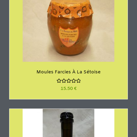
Moules Farcies À La Sétoise
N
15.50
€
o
t
e
0
s
u
r
5