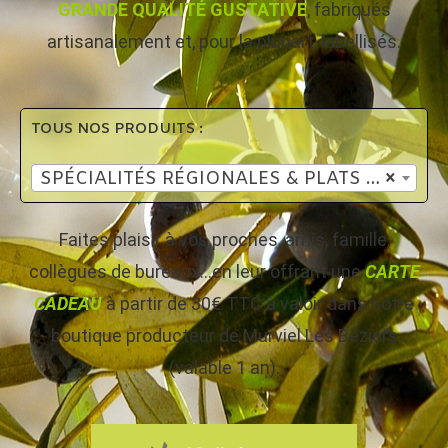
GRANDE QUALITÉ GUSTATIVE
, fabriqués
artisanalement et, pour la plupart, labellisés.
TOUS NOS PRODUITS :
SPÉCIALITÉS RÉGIONALES & PLATS CUISINÉS
×
Faites plaisir à vos proches, amis, famille,
collègues de bureaux…en leur offrant une
CARTE
CADEAU
à partir de 30€ TTC à valoir dans notre
boutique producteur de Murviel Les Béziers
(valable 1 an).