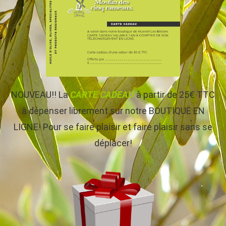
NOUVEAU!! La
CARTE CADEAU
à partir de 25€ TTC
à dépenser librement sur notre BOUTIQUE EN
LIGNE! Pour se faire plaisir et faire plaisir sans se
déplacer!