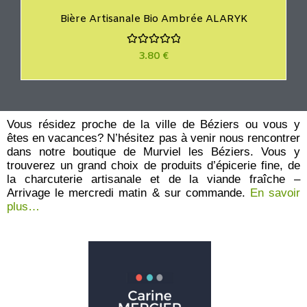
Bière Artisanale Bio Ambrée ALARYK
N
3.80
€
o
t
e
0
s
u
r
Vous résidez proche de la ville de Béziers ou vous y
5
êtes en vacances? N’hésitez pas à venir nous rencontrer
dans notre boutique de Murviel les Béziers. Vous y
trouverez un grand choix de produits d’épicerie fine, de
la charcuterie artisanale et de la viande fraîche –
Arrivage le mercredi matin & sur commande.
En savoir
plus…