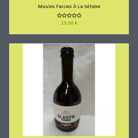
Moules Farcies À La Sétoise
N
15.50
€
o
t
e
0
s
u
r
5