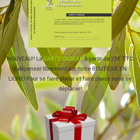
NOUVEAU!! La
CARTE CADEAU
à partir de 25€ TTC
à dépenser librement sur notre BOUTIQUE EN
LIGNE! Pour se faire plaisir et faire plaisir sans se
déplacer!