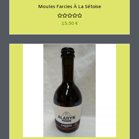
Moules Farcies À La Sétoise
N
15.50
€
o
t
e
0
s
u
r
5