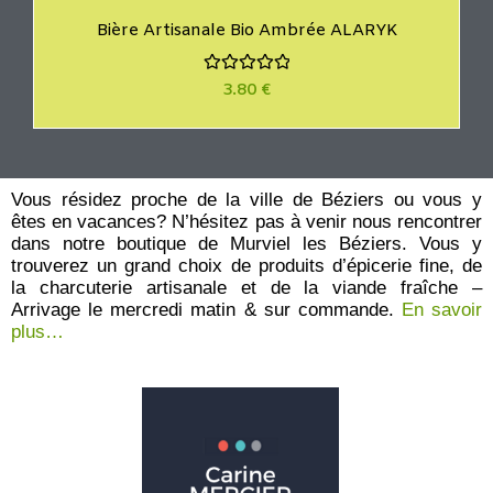
Bière Artisanale Bio Ambrée ALARYK
N
3.80
€
o
t
e
0
s
u
r
Vous résidez proche de la ville de Béziers ou vous y
5
êtes en vacances? N’hésitez pas à venir nous rencontrer
dans notre boutique de Murviel les Béziers. Vous y
trouverez un grand choix de produits d’épicerie fine, de
la charcuterie artisanale et de la viande fraîche –
Arrivage le mercredi matin & sur commande.
En savoir
plus…