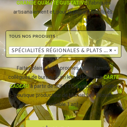
GRANDE QUALITÉ GUSTATIVE
, fabriqués
artisanalement et, pour la plupart, labellisés.
TOUS NOS PRODUITS :
SPÉCIALITÉS RÉGIONALES & PLATS CUISINÉS
×
Faites plaisir à vos proches, amis, famille,
collègues de bureaux…en leur offrant une
CARTE
CADEAU
à partir de 30€ TTC à valoir dans notre
boutique producteur de Murviel Les Béziers
(valable 1 an).